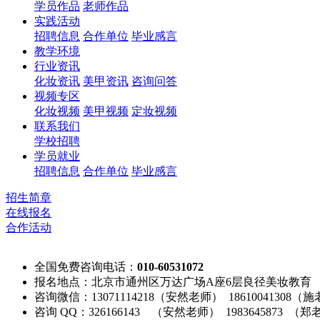
学员作品
老师作品
实践活动
招聘信息
合作单位
毕业感言
教学环境
行业资讯
化妆资讯
美甲资讯
咨询问答
视频专区
化妆视频
美甲视频
定妆视频
联系我们
学校招聘
学员就业
招聘信息
合作单位
毕业感言
招生简章
在线报名
合作活动
全国免费咨询电话：
010-60531072
报名地点：北京市通州区万达广场A座6层良径美妆教育
咨询微信：13071114218（安然老师） 18610041308（
咨询 QQ：326166143 （安然老师） 1983645873 （