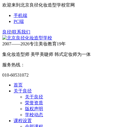
欢迎来到北京良径化妆造型学校官网
手机端
PC端
良径
|
联系我们
2007——2026专注美妆教育19年
集化妆造型师 美甲美睫师 韩式定妆师为一体
服务热线：
010-60531072
首页
关于良径
关于良径
荣誉资质
版权声明
学校动态
课程设置
全部课程